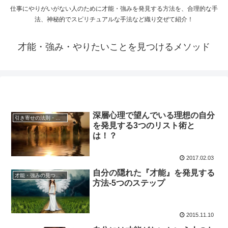
仕事にやりがいがない人のために才能・強みを発見する方法を、合理的な手
法、神秘的でスピリチュアルな手法など織り交ぜて紹介！
才能・強み・やりたいことを見つけるメソッド
深層心理で望んでいる理想の自分
引き寄せの法則・潜在意識の活用
を発見する3つのリスト術と
は！？
2017.02.03
自分の隠れた『才能』を発見する
才能・強みの見つけ方
方法‐5つのステップ
2015.11.10