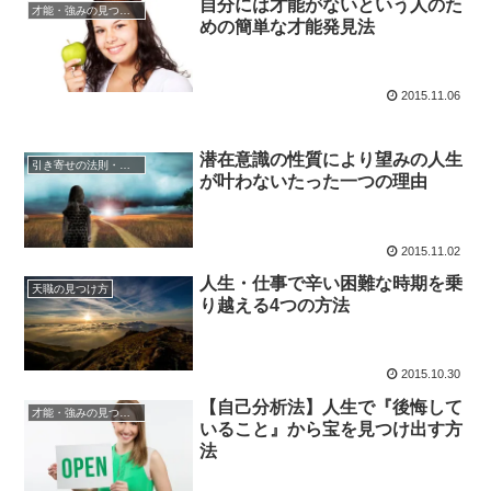
自分には才能がないという人のた
才能・強みの見つけ方
めの簡単な才能発見法
2015.11.06
潜在意識の性質により望みの人生
引き寄せの法則・潜在意識の活用
が叶わないたった一つの理由
2015.11.02
人生・仕事で辛い困難な時期を乗
天職の見つけ方
り越える4つの方法
2015.10.30
【自己分析法】人生で『後悔して
才能・強みの見つけ方
いること』から宝を見つけ出す方
法