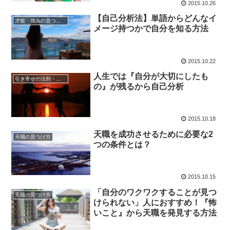
2015.10.26
【自己分析法】単語からどんなイ
才能・強みの見つけ方
メージ持つかで自分を知る方法
2015.10.22
人生では『自分が大切にしたも
引き寄せの法則・潜在意識の活用
の』が残るから自己分析
2015.10.18
天職を成功させるために必要な2
天職の見つけ方
つの条件とは？
2015.10.15
「自分のワクワクすることが見つ
天職の見つけ方
けられない」人におすすめ！『怖
いこと』から天職を発見する方法