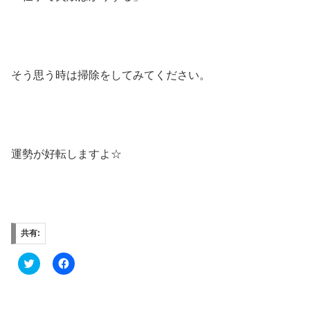
そう思う時は掃除をしてみてください。
運勢が好転しますよ☆
共有:
ク
F
リ
a
ッ
c
ク
e
し
b
て
o