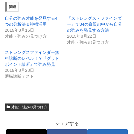
T
o
w
k
関連
i
で
t
共
t
有
自分の強み才能を発見する4
『ストレングス・ファインダ
e
す
つの分析法＆神様活用
ー』で34の資質の中から自分
r
る
で
に
2015年8月15日
の強みを発見する方法
共
は
才能・強みの見つけ方
2015年8月22日
有
ク
(
リ
才能・強みの見つけ方
新
ッ
し
ク
ストレングスファインダー無
い
し
ウ
て
料診断のレベル！？『グッド
ィ
く
ン
だ
ポイント診断』で強み発見
ド
さ
2015年8月28日
ウ
い
で
(
適職診断テスト
開
新
き
し
ま
い
す
ウ
)
ィ
ン
ド
ウ
才能・強みの見つけ方
で
開
き
ま
シェアする
す
)